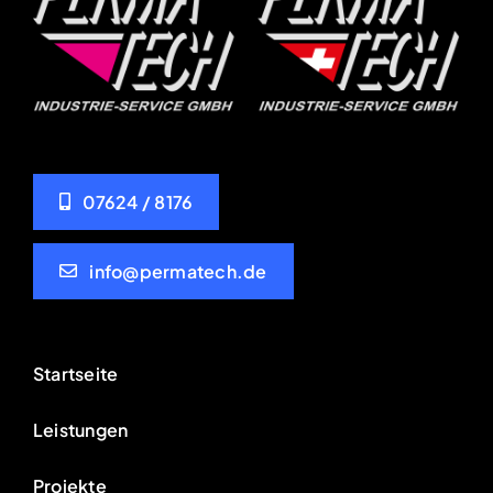
07624 / 8176
info@permatech.de
Startseite
Leistungen
Projekte