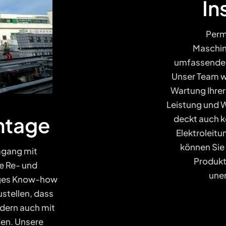
In
Perm
Maschin
umfassendes
Unser Team w
Wartung Ihre
Leistung und W
ntage
deckt auch 
Elektroleitu
können Sie 
mgang mit
Produkt
e Re- und
une
iges Know-how
ustellen, dass
ndern auch mit
en. Unsere