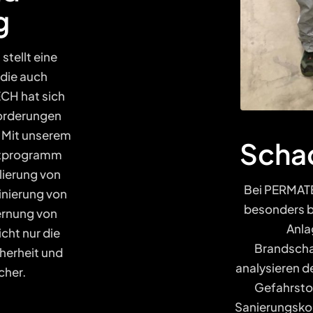
g
stellt eine
die auch
ECH hat sich
forderungen
. Mit unserem
Scha
ttprogramm
olierung von
Bei PERMATEC
inierung von
besonders b
ernung von
Anla
cht nur die
Brandscha
cherheit und
analysieren d
cher.
Gefahrsto
Sanierungsko