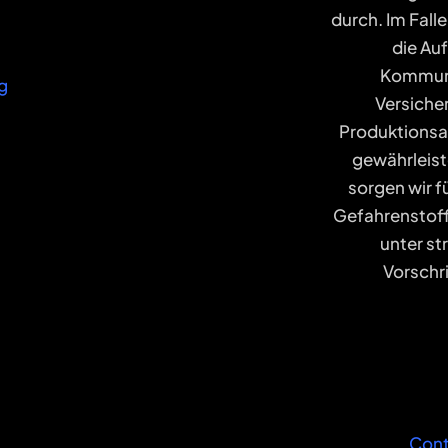
durch. Im Fal
die Au
Kommuni
g
Versiche
Produktionsau
gewährleist
sorgen wir 
Gefahrenstoff
unter st
Vorschri
Cont