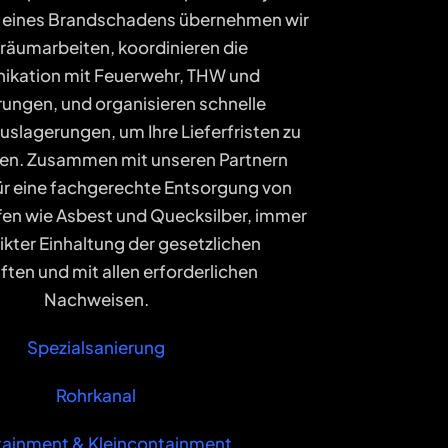
le eines Brandschadens übernehmen wir
fräumarbeiten, koordinieren die
kation mit Feuerwehr, THW und
rungen, und organisieren schnelle
slagerungen, um Ihre Lieferfristen zu
en. Zusammen mit unseren Partnern
für eine fachgerechte Entsorgung von
en wie Asbest und Quecksilber, immer
rikter Einhaltung der gesetzlichen
ften und mit allen erforderlichen
Nachweisen.
Spezialsanierung
Rohrkanal
ainment & Kleincontainment