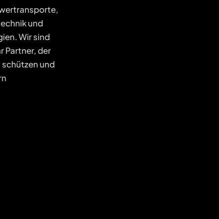
wertransporte,
technik und
ien. Wir sind
hr Partner, der
zu schützen und
rn